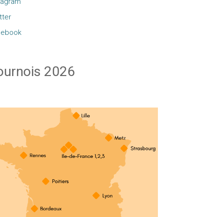
tagram
tter
cebook
ournois 2026