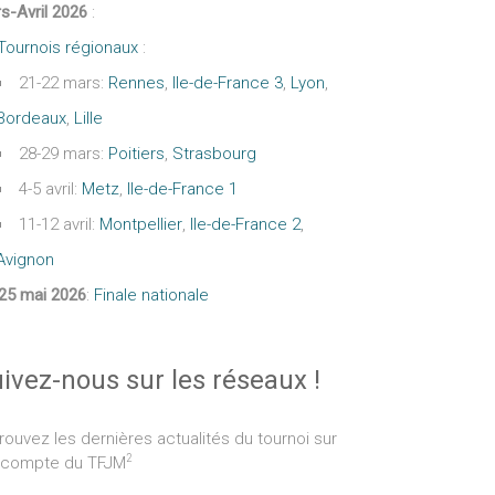
s-Avril 2026
:
Tournois régionaux
:
21-22 mars:
Rennes
,
Ile-de-France 3
,
Lyon
,
Bordeaux
,
Lille
28-29 mars:
Poitiers
,
Strasbourg
4-5 avril:
Metz
,
Ile-de-France 1
11-12 avril:
Montpellier
,
Ile-de-France 2
,
Avignon
25 mai 2026
:
Finale nationale
ivez-nous sur les réseaux !
rouvez les dernières actualités du tournoi sur
2
 compte du TFJM