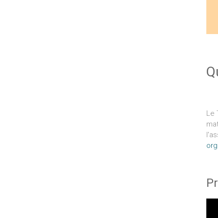
Q
Le 
mat
l'a
org
Pr
Lec
vid