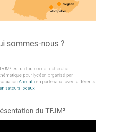
ui sommes-nous ?
TFJM² est un tournoi de recherche
hématique pour lycéen organisé par
ssociation
Animath
en partenariat avec différents
anisateurs locaux
.
ésentation du TFJM²
teur
éo