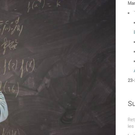
Mar
23-
Su
Ret
les