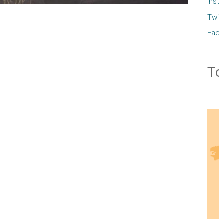
Ins
Twi
Fa
T