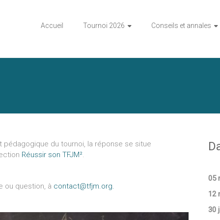
Accueil
Tournoi 2026
Conseils et annales
t pédagogique du tournoi, la réponse se situe
Da
ection
Réussir son TFJM²
.
05 
e ou question, à
contact@tfjm.org.
12 
30 