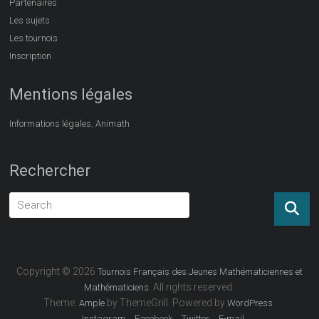
Partenaires
Les sujets
Les tournois
Inscription
Mentions légales
,
Informations légales
Animath
Rechercher
Copyright © 2026
Tournois Français des Jeunes Mathématiciennes et
. All rights reserved.
Mathématiciens
Theme:
by ThemeGrill. Powered by
.
Ample
WordPress
Instagram
Facebook
Twitter
E-mail