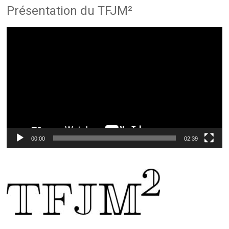
Présentation du TFJM²
Lecteur
vidéo
00:00
02:39