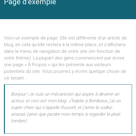
Page d’exemple
Voici un exemple de page. Elle est différente d’un article de
blog, en cela qu’elle restera à la même place, et s’affichera
dans le menu de navigation de votre site (en fonction de
votre thème). La plupart des gens commencent par écrire
une page « À Propos » qui les présente aux visiteurs
potentiels du site. Vous pourriez y écrire quelque chose de
ce tenant :
Bonjour ! Je suis un mécanicien qui aspire à devenir un
acteur, et ceci est mon blog. J’habite à Bordeaux, j’ai un
super chien qui s’appelle Russell, et j’aime la vodka-
ananas (ainsi que perdre mon temps à regarder la pluie
tomber).