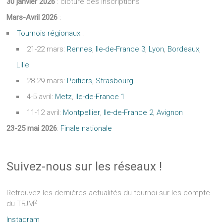
30 janvier 2026
: clôture des inscriptions
Mars-Avril 2026
:
Tournois régionaux
:
21-22 mars:
Rennes
,
Ile-de-France 3
,
Lyon
,
Bordeaux
,
Lille
28-29 mars:
Poitiers
,
Strasbourg
4-5 avril:
Metz
,
Ile-de-France 1
11-12 avril:
Montpellier
,
Ile-de-France 2
,
Avignon
23-25 mai 2026
:
Finale nationale
Suivez-nous sur les réseaux !
Retrouvez les dernières actualités du tournoi sur les compte
2
du TFJM
Instagram