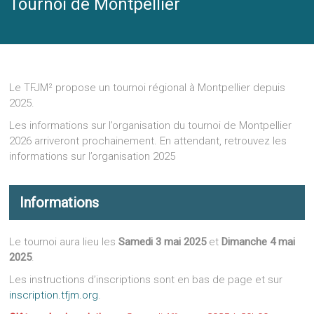
Tournoi de Montpellier
Le TFJM² propose un tournoi régional à Montpellier depuis
2025.
Les informations sur l’organisation du tournoi de Montpellier
2026 arriveront prochainement. En attendant, retrouvez les
informations sur l’organisation 2025
Informations
Le tournoi aura lieu les
Samedi 3 mai 2025
et
Dimanche 4 mai
2025
.
Les instructions d’inscriptions sont en bas de page et sur
inscription.tfjm.org
.