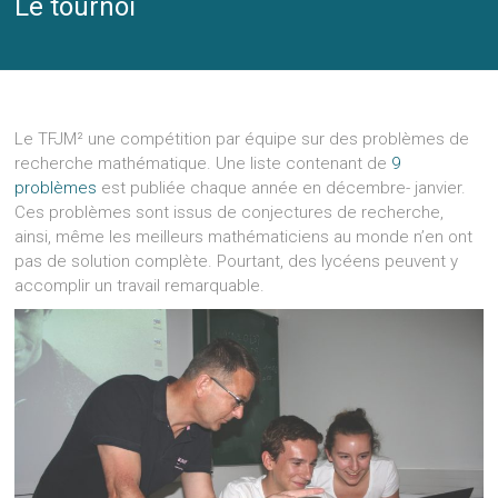
Le tournoi
Le TFJM² une compétition par équipe sur des problèmes de
recherche mathématique. Une liste contenant de
9
problèmes
est publiée chaque année en décembre- janvier.
Ces problèmes sont issus de conjectures de recherche,
ainsi, même les meilleurs mathématiciens au monde n’en ont
pas de solution complète. Pourtant, des lycéens peuvent y
accomplir un travail remarquable.